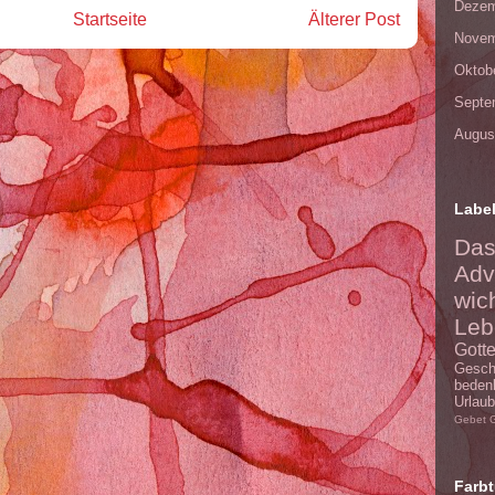
Dezem
Startseite
Älterer Post
Novem
Oktob
Septe
Augus
Labe
Da
Adv
wic
Leb
Gott
Gesc
beden
Urlaub
Gebet
Farbt