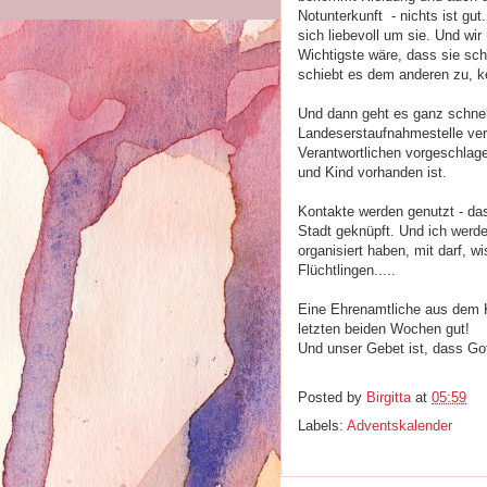
Notunterkunft - nichts ist g
sich liebevoll um sie. Und wi
Wichtigste wäre, dass sie schn
schiebt es dem anderen zu, ke
Und dann geht es ganz schnell
Landeserstaufnahmestelle verl
Verantwortlichen vorgeschlage
und Kind vorhanden ist.
Kontakte werden genutzt - das
Stadt geknüpft. Und ich werde
organisiert haben, mit darf, 
Flüchtlingen.....
Eine Ehrenamtliche aus dem K
letzten beiden Wochen gut!
Und unser Gebet ist, dass Got
Posted by
Birgitta
at
05:59
Labels:
Adventskalender