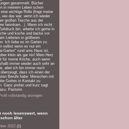
rungen gesammelt. Bücher
ten in meinem Leben schon
eine wichtige Rolle (fragt meine
, wie das war, wenn ich wieder
ner großen Tasche aus der
ei heimkam...). Wenn ich nicht
Zeitdruck bin, arbeite ich gerne in
üche und koche und backe vor
am Liebsten in größeren
. Ich liebe es im Garten zu
n selbst wenn es nur ein
i-Garten" rund ums Haus ist,
ieber klein als gar nix! Mein Herz
t für meine Kirche, auch wenn
shalb immer wieder auch sehr an
ide, aber ich bin immer noch
überzeugt, dass ich einen der
sten Berufe habe: Menschen mit
ebe Gottes in Kontakt zu
n. Ganz profan und kurz sagt
zu: Pastorin.
rofil vollständig anzeigen
r noch lesenswert, wenn
schon älter
ber 2022
(1)