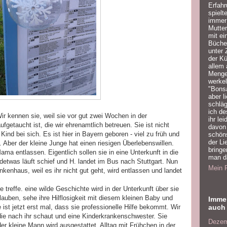
Erfah
spiel
immer 
Mutter
mit ei
Bücher
unter 
der K
allem 
Mengen
werkel
"Bonsa
aber l
schläg
ich de
Wir kennen sie, weil sie vor gut zwei Wochen in der
ihr le
ufgetaucht ist, die wir ehrenamtlich betreuen. Sie ist nicht
davon 
e Kind bei sich. Es ist hier in Bayern geboren - viel zu früh und
schön
der Li
n. Aber der kleine Junge hat einen riesigen Überlebenswillen.
bringe
ma entlassen. Eigentlich sollen sie in eine Unterkunft in die
man da
etwas läuft schief und H. landet im Bus nach Stuttgart. Nun
Mein P
ankenhaus, weil es ihr nicht gut geht, wird entlassen und landet
sie treffe. eine wilde Geschichte wird in der Unterkunft über sie
glauben, sehe ihre Hilflosigkeit mit diesem kleinen Baby und
Imme
auch 
e ist jetzt erst mal, dass sie professionelle Hilfe bekommt. Wir
ie nach ihr schaut und eine Kinderkrankenschwester. Sie
Dezem
 kleine Mann wird ausgestattet. Alltag mit Frühchen in der