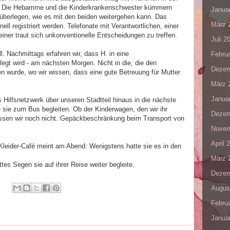
ut. Die Hebamme und die Kinderkrankenschwester kümmern
Janua
r überlegen, wie es mit den beiden weitergehen kann. Das
März 
ell registriert werden. Telefonate mit Verantwortlichen, einer
iner traut sich unkonventionelle Entscheidungen zu treffen.
Juli 2
. Nachmittags erfahren wir, dass H. in eine
Febru
egt wird - am nächsten Morgen. Nicht in die, die den
Dezem
n wurde, wo wir wissen, dass eine gute Betreuung für Mutter
März 
Janua
 Hilfsnetzwerk über unseren Stadtteil hinaus in die nächste
 sie zum Bus begleiten. Ob der Kinderwagen, den wir ihr
Dezem
wissen wir noch nicht. Gepäckbeschränkung beim Transport von
Novem
April 
leider-Café meint am Abend: Wenigstens hatte sie es in den
März 
tes Segen sie auf ihrer Reise weiter begleite.
Dezem
Augus
Febru
Janua