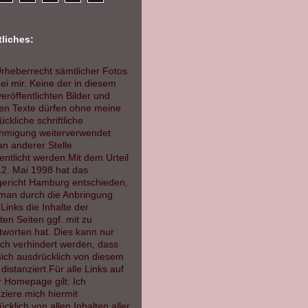
liches:
rheberrecht sämtlicher Fotos
bei mir. Keine der in diesem
eröffentlichten Bilder und
ten Texte dürfen ohne meine
ckliche schriftliche
migung weiterverwendet
an anderer Stelle
fentlicht werden.
Mit dem Urteil
2. Mai 1998 hat das
ericht Hamburg entschieden,
man durch die Anbringung
Links die Inhalte der
ten Seiten ggf. mit zu
tworten hat. Dies kann nur
ch verhindert werden, dass
ich ausdrücklich von diesem
 distanziert.Für alle Links auf
r Homepage gilt: Ich
nziere mich hiermit
cklich von allen Inhalten aller