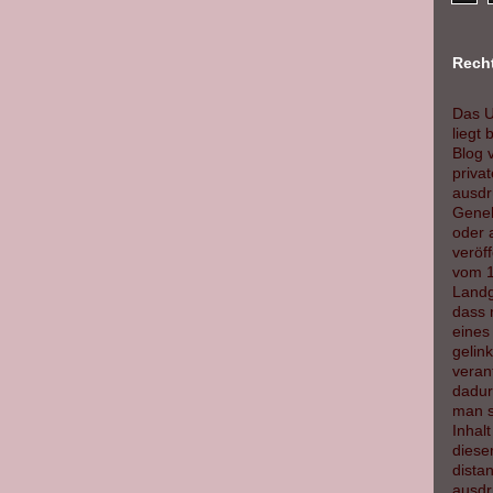
Recht
Das U
liegt 
Blog v
priva
ausdrü
Geneh
oder 
veröf
vom 1
Landg
dass 
eines 
gelink
veran
dadur
man s
Inhalt
diese
dista
ausdrü