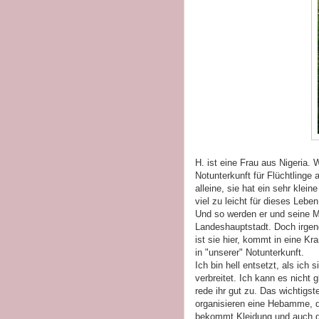
H. ist eine Frau aus Nigeria. 
Notunterkunft für Flüchtlinge a
alleine, sie hat ein sehr klein
viel zu leicht für dieses Lebe
Und so werden er und seine Ma
Landeshauptstadt. Doch irgend
ist sie hier, kommt in eine Kr
in "unserer" Notunterkunft.
Ich bin hell entsetzt, als ich 
verbreitet. Ich kann es nicht 
rede ihr gut zu. Das wichtigst
organisieren eine Hebamme, d
bekommt Kleidung und auch der