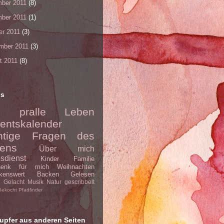
ber 2011
(8)
ber 2011
(1)
er 2011
(3)
mber 2011
(3)
t 2011
(8)
ls
s pralle Leben
entskalender
htige Fragen des
ens
Über mich
esdienst
Kinder
Familie
henk für mich
Weihnachten
kenswert
Backen
Gelesen
Gelacht
Musik
Natur
gescribbelt
Gekocht
Pfadfinder
upfer aus anderen Seiten