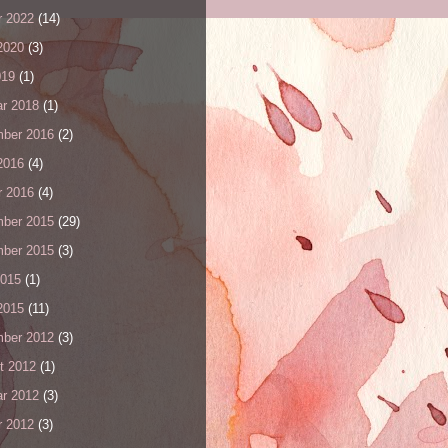
r 2022
(14)
2020
(3)
019
(1)
ar 2018
(1)
ber 2016
(2)
2016
(4)
r 2016
(4)
ber 2015
(29)
ber 2015
(3)
2015
(1)
2015
(11)
ber 2012
(3)
t 2012
(1)
ar 2012
(3)
r 2012
(3)