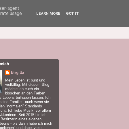
user-agent
erate usage
LEARN MORE
GOT IT
 mich
Birgitta
Mein Leben ist bunt und
vielfälltig. Mit diesem Blog
möchte ich euch ein
bisschen an den Farben
 Lebens teilhaben lassen. Ich
meine Familie - auch wenn sie
den "normalen" Standards
icht. Ich liebe Musik, vor allem
kkordeon. Seit 2015 bin ich
 Besitzerin eines eigenen
eons - bis dahin habe ich mich
geliehen" und dabei viele