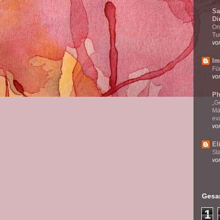
Sa
Di
On
Tu
vo
Im
Fü
vo
Ph
„G
Mä
ev
vo
El
Sta
vo
Gesam
1