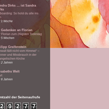
ndra Dirks … ist Sandra
rks
boarding: So holst du alle ins
n
r 1 Woche
 Gedenken an Florian
r Florian zum 26igsten Todestag
r 5 Wochen
ilipp Greifenstein
ewalt fällt nicht vom Himmel“ –
nner und Missbrauch in der
angelischen Kirche
r 2 Jahren
isabeths Welt
rt
r 6 Jahren
tzahl der Seitenaufrufe
2
9
2
7
7