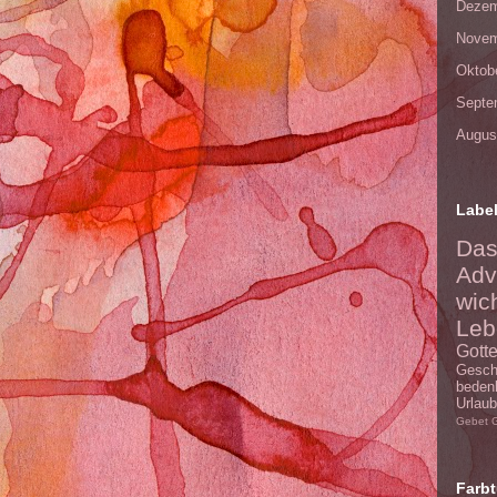
Dezem
Novem
Oktob
Septe
Augus
Labe
Da
Adv
wic
Leb
Gott
Gesc
beden
Urlaub
Gebet
Farbt