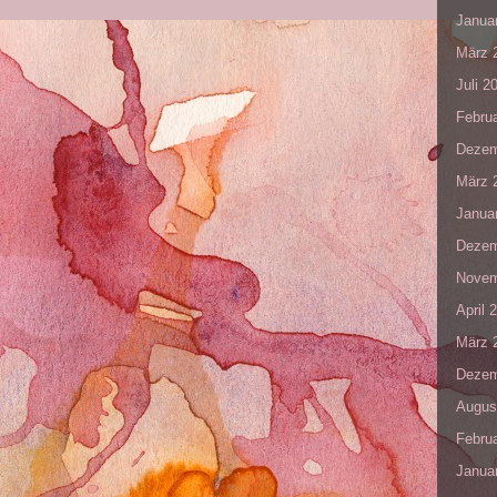
Janua
März 
Juli 2
Febru
Dezem
März 
Janua
Dezem
Novem
April 
März 
Dezem
Augus
Febru
Janua