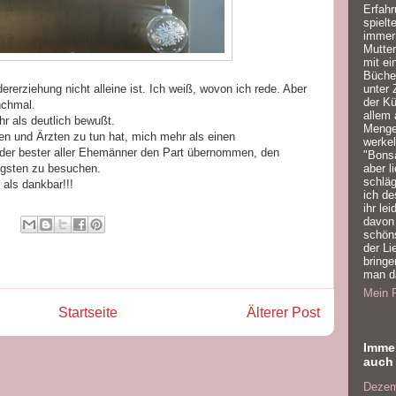
Erfah
spiel
immer 
Mutter
mit ei
Bücher
unter 
rerziehung nicht alleine ist. Ich weiß, wovon ich rede. Aber
der K
nchmal.
allem 
ehr als deutlich bewußt.
Mengen
n und Ärzten zu tun hat, mich mehr als einen
werkel
der bester aller Ehemänner den Part übernommen, den
"Bonsa
aber l
ngsten zu besuchen.
schläg
als dankbar!!!
ich de
ihr le
davon 
schön
der Li
bringe
man da
Mein P
Startseite
Älterer Post
Imme
auch 
Dezem