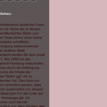
liches:
rheberrecht sämtlicher Fotos
bei mir. Keine der in diesem
eröffentlichten Bilder und
ten Texte dürfen ohne meine
ckliche schriftliche
migung weiterverwendet
an anderer Stelle
fentlicht werden.
Mit dem Urteil
2. Mai 1998 hat das
ericht Hamburg entschieden,
man durch die Anbringung
Links die Inhalte der
ten Seiten ggf. mit zu
tworten hat. Dies kann nur
ch verhindert werden, dass
ich ausdrücklich von diesem
 distanziert.Für alle Links auf
r Homepage gilt: Ich
nziere mich hiermit
cklich von allen Inhalten aller