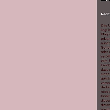
Recht
Das U
liegt 
Blog v
priva
ausdrü
Geneh
oder 
veröf
vom 1
Landg
dass 
eines 
gelink
veran
dadur
man s
Inhalt
diese
dista
ausdrü