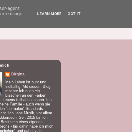
user-agent
erate usage
LEARN MORE
GOT IT
 mich
Birgitta
Mein Leben ist bunt und
vielfälltig. Mit diesem Blog
möchte ich euch ein
bisschen an den Farben
 Lebens teilhaben lassen. Ich
meine Familie - auch wenn sie
den "normalen" Standards
icht. Ich liebe Musik, vor allem
kkordeon. Seit 2015 bin ich
 Besitzerin eines eigenen
eons - bis dahin habe ich mich
geliehen" und dabei viele