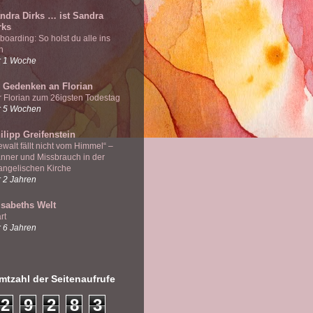
ndra Dirks … ist Sandra
rks
boarding: So holst du alle ins
n
r 1 Woche
 Gedenken an Florian
r Florian zum 26igsten Todestag
r 5 Wochen
ilipp Greifenstein
ewalt fällt nicht vom Himmel“ –
nner und Missbrauch in der
angelischen Kirche
r 2 Jahren
isabeths Welt
rt
r 6 Jahren
tzahl der Seitenaufrufe
2
9
2
8
3