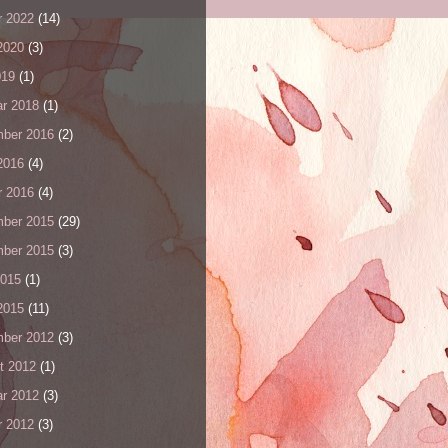
r 2022
(14)
2020
(3)
019
(1)
ar 2018
(1)
ber 2016
(2)
2016
(4)
r 2016
(4)
ber 2015
(29)
ber 2015
(3)
2015
(1)
2015
(11)
ber 2012
(3)
t 2012
(1)
ar 2012
(3)
r 2012
(3)