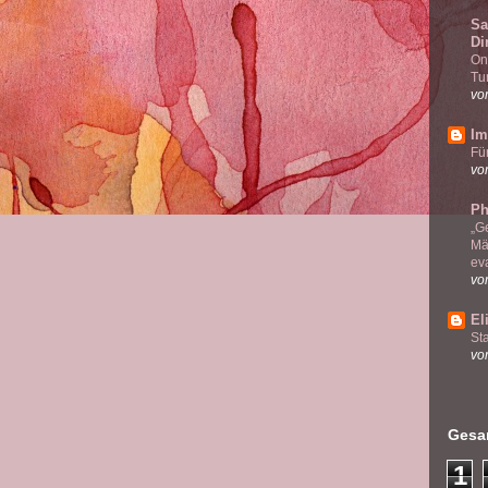
Sa
Di
On
Tu
vo
Im
Fü
vo
Ph
„G
Mä
ev
vo
El
Sta
vo
Gesam
1