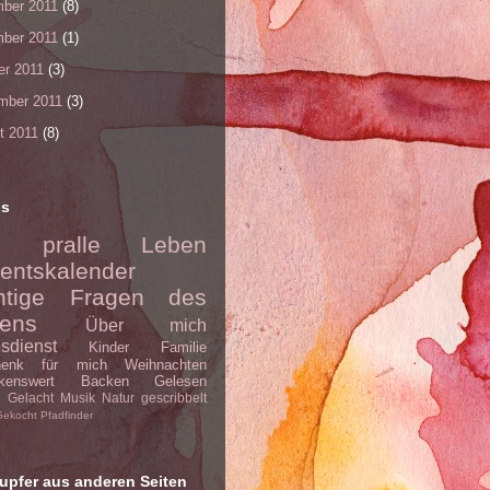
ber 2011
(8)
ber 2011
(1)
er 2011
(3)
mber 2011
(3)
t 2011
(8)
ls
s pralle Leben
entskalender
htige Fragen des
ens
Über mich
esdienst
Kinder
Familie
henk für mich
Weihnachten
kenswert
Backen
Gelesen
Gelacht
Musik
Natur
gescribbelt
Gekocht
Pfadfinder
upfer aus anderen Seiten