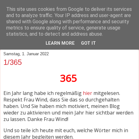
This site uses cookies from Google to deliver its services
Mit Seele und Leib
and to analyze traffic. Your IP address and user-agent are
shared with Google along with performance and security
metrics to ensure quality of service, generate usage
Weil ich meinen Blick auf das Gute in meinem Leben lenken
statistics, and to detect and address abuse.
will!
LEARN MORE
GOT IT
Samstag, 1. Januar 2022
1/365
365
Ein Jahr lang habe ich regelmäßig
hier
mitgelesen.
Respekt Frau Wind, dass Sie das so durchgehalten
haben. Und Sie haben mich motiviert, meinen Blog
wieder zu aktivieren und mein Jahr hier sichtbar werden
zu lassen. Danke Frau Wind!
Und so teile ich heute mit euch, welche Wörter mich in
diesem Jahr begleiten werden.